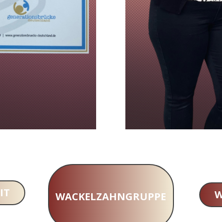
IT
W
WACKELZAHNGRUPPE