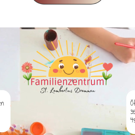
en
Ö
3
4