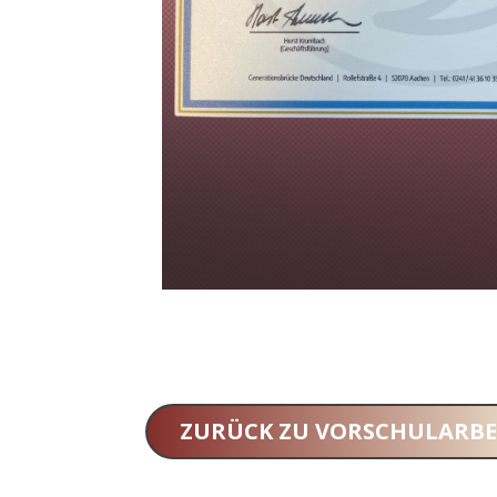
ZURÜCK ZU ​VORSCHULARBE