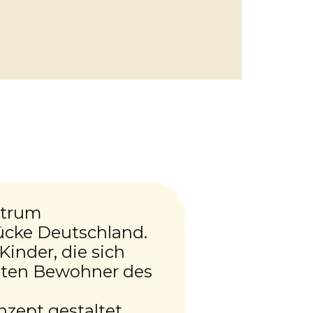
entrum
rücke Deutschland.
inder, die sich
eilten Bewohner des
zept gestaltet.