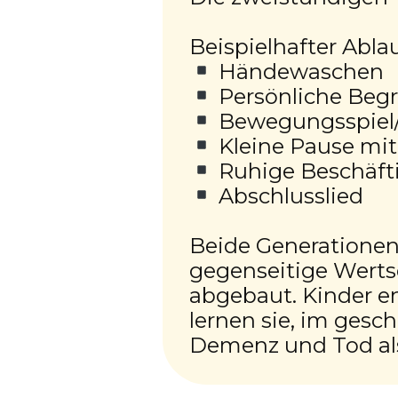
Beispielhafter Ablau
Händewaschen
Persönliche Beg
Bewegungsspiel
Kleine Pause mi
Ruhige Beschäfti
Abschlusslied
Beide Generationen
gegenseitige Werts
abgebaut. Kinder e
lernen sie, im gesc
Demenz und Tod als