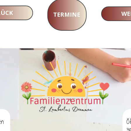
RÜCK
WE
TERMINE
en
Ö
3